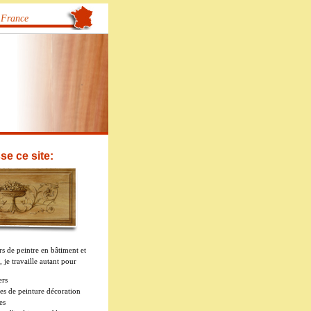
 France
se ce site:
s de peintre en bâtiment et
, je travaille autant pour
ers
ses de peinture décoration
es