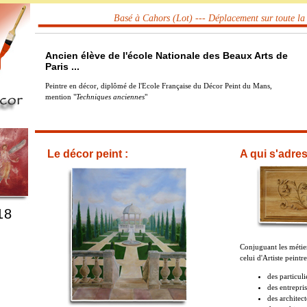
Basé à Cahors (Lot) --- Déplacement sur toute la
Ancien élève de l'école Nationale des Beaux Arts de
Paris ...
Peintre en décor, diplômé de l'Ecole Française du Décor Peint du Mans,
mention "
Techniques anciennes
"
Le décor peint :
A qui s'adres
18
Conjuguant les métier
celui d'Artiste peintre
des particuli
des entrepri
des architect