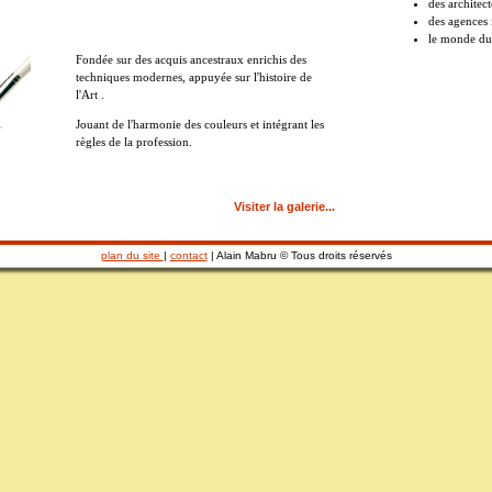
des architect
des agences
le monde du
Fondée sur des acquis ancestraux enrichis des
techniques modernes, appuyée sur l'histoire de
l'Art .
Jouant de l'harmonie des couleurs et intégrant les
règles de la profession.
Visiter la galerie...
plan du site
|
contact
| Alain Mabru © Tous droits réservés